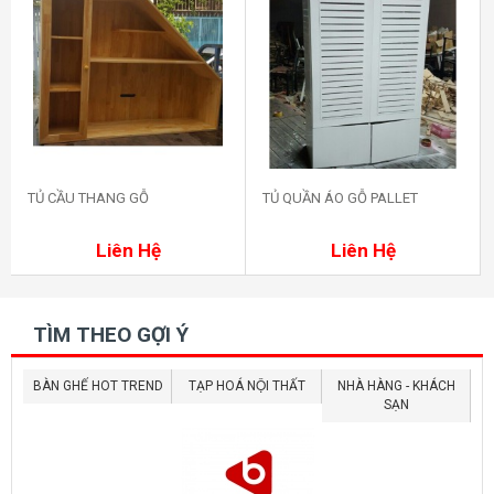
TỦ CẦU THANG GỖ
TỦ QUẦN ÁO GỖ PALLET
Mua ngay
Mua ngay
Liên Hệ
Liên Hệ
TÌM THEO GỢI Ý
BÀN GHẾ HOT TREND
TẠP HOÁ NỘI THẤT
NHÀ HÀNG - KHÁCH
SẠN