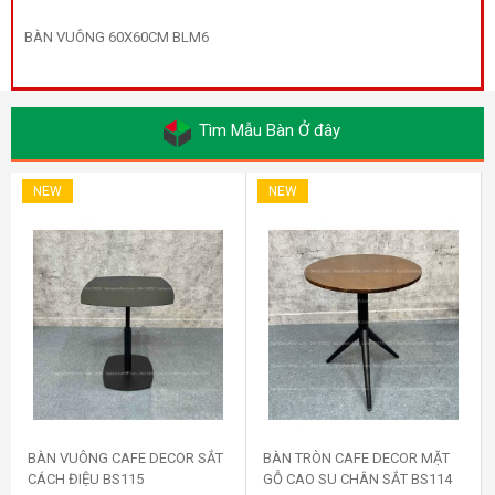
BÀN VUÔNG 60X60CM BLM6
Tìm Mẫu Bàn Ở đây
NEW
NEW
BÀN VUÔNG CAFE DECOR SẮT
BÀN TRÒN CAFE DECOR MẶT
CÁCH ĐIỆU BS115
GỖ CAO SU CHÂN SẮT BS114
Mua ngay
Mua ngay