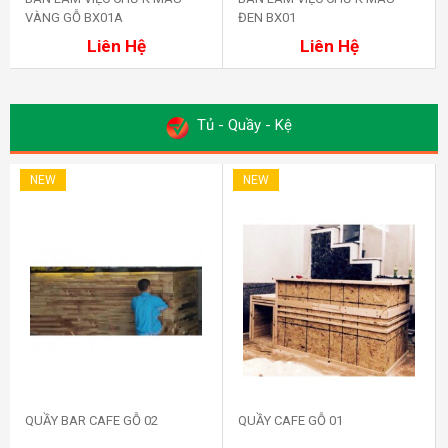
VÀNG GỖ BX01A
ĐEN BX01
Mua ngay
Mua ngay
Liên Hệ
Liên Hệ
Tủ - Quầy - Kệ
NEW
NEW
QUẦY BAR CAFE GỖ 02
QUẦY CAFE GỖ 01
Mua ngay
Mua ngay