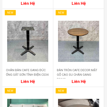
Liên Hệ
Liên Hệ
NEW
NEW
CHÂN BÀN CAFE GANG ĐÚC
BÀN TRÒN CAFE DECOR MẶT
ỐNG SẮT SƠN TĨNH ĐIỆN CS34
GỖ CAO SU CHÂN GANG
Mua ngay
Mua ngay
BS113
Liên Hệ
Liên Hệ
NEW
NEW