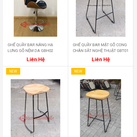
GHẾ QUẦY BAR NÂNG HẠ
GHẾ QUẦY BAR MẶT GỖ CONG
LƯNG GỖ NỆM DA GBH02
CHÂN SẮT NGHỆ THUẬT GBT01
Mua ngay
Mua ngay
Liên Hệ
Liên Hệ
NEW
NEW