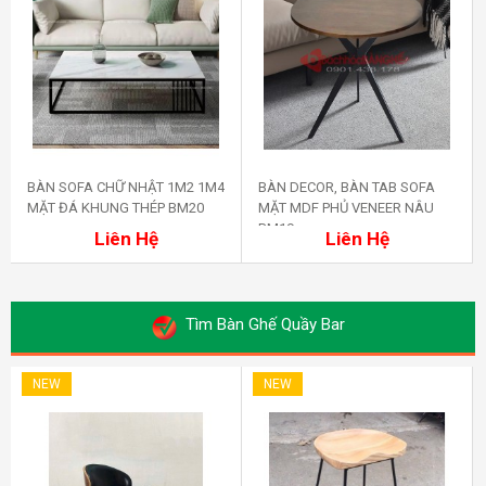
BÀN SOFA CHỮ NHẬT 1M2 1M4
BÀN DECOR, BÀN TAB SOFA
MẶT ĐÁ KHUNG THÉP BM20
MẶT MDF PHỦ VENEER NÂU
Mua ngay
Mua ngay
BM19
Liên Hệ
Liên Hệ
Tìm Bàn Ghế Quầy Bar
NEW
NEW