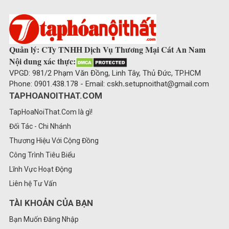
Quản lý: CTy TNHH Dịch Vụ Thương Mại Cát An Nam
Nội dung xác thực:
VPGD: 981/2 Phạm Văn Đồng, Linh Tây, Thủ Đức, TP.HCM
Phone: 0901.438.178 - Email: cskh
.
setupnoithat@gmail.com
TAPHOANOITHAT.COM
TapHoaNoiThat.Com là gì!
Đối Tác - Chi Nhánh
Thương Hiệu Với Cộng Đồng
Công Trình Tiêu Biểu
Lĩnh Vực Hoạt Động
Liên hệ Tư Vấn
TÀI KHOẢN CỦA BẠN
Bạn Muốn Đăng Nhập