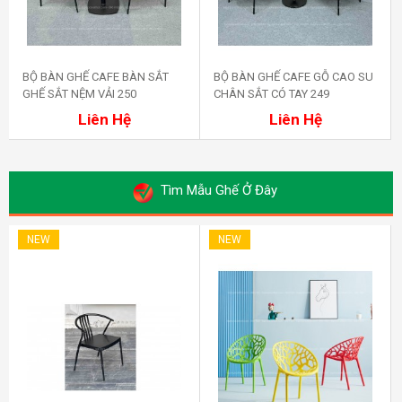
BỘ BÀN GHẾ CAFE BÀN SẮT
BỘ BÀN GHẾ CAFE GỖ CAO SU
GHẾ SẮT NỆM VẢI 250
CHÂN SẮT CÓ TAY 249
Mua ngay
Mua ngay
Liên Hệ
Liên Hệ
Tìm Mẫu Ghế Ở Đây
NEW
NEW