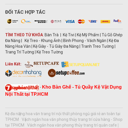
ĐỐI TÁC HỢP TÁC
TÌM THEO TỪ KHÓA
: Bàn Trà | Kệ Tivi | Kệ Mỹ Phẩm | Tủ Gỗ Ghép
Đa Năng | Kệ Treo - Khung Ảnh | Bình Phong - Vách Ngăn | Kệ Đa
Năng Hoa Văn | Kệ Giày - Tủ Giày Đa Năng | Tranh Treo Tường |
Trang Trí Tường | Kệ Treo Tường
Liên Kết:
Kho Bàn Ghế - Tủ Quầy Kệ Vật Dụng
-
Nội Thất tại TP.HCM
Kệ đa năng hoa văn trang trí nội thất phòng ngủ giá rẻ an toàn tại
TPHCM
Vách ngăn hoa văn phong thủy trang trí cửa hàng - Shop
tại TPHCM
Vách ngăn hoa văn phong thủy trang trí quán cafe