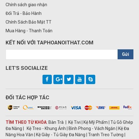
Chính sách giao nhận
Đổi Trả - Bảo Hành
Chính Sách Bảo Mật TT
Mua Hàng - Thanh Toán
KẾT NỐI VỚI TAPHOANOITHAT.COM
Gửi
LET'S SOCIALIZE
ĐỐI TÁC HỢP TÁC
TÌM THEO TỪ KHÓA
: Bàn Trà | Kệ Tivi | Kệ Mỹ Phẩm | Tủ Gỗ Ghép
Đa Năng | Kệ Treo - Khung Ảnh | Bình Phong - Vách Ngăn | Kệ Đa
Năng Hoa Văn | Kệ Giày - Tủ Giày Đa Năng | Tranh Treo Tường |