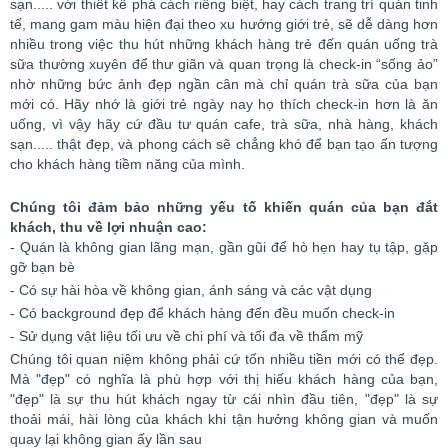
sạn..... với thiết kế phá cách riêng biệt, hay cách trang trí quán tinh
tế, mang gam màu hiện đại theo xu hướng giới trẻ, sẽ dễ dàng hơn
nhiều trong việc thu hút những khách hàng trẻ đến quán uống trà
sữa thường xuyên để thư giãn và quan trọng là check-in “sống ảo”
nhờ những bức ảnh đẹp ngần cân mà chỉ quán trà sữa của bạn
mới có. Hãy nhớ là giới trẻ ngày nay họ thích check-in hơn là ăn
uống, vì vậy hãy cứ đầu tư quán cafe, trà sữa, nhà hàng, khách
sạn..... thật đẹp, và phong cách sẽ chẳng khó để bạn tạo ấn tượng
cho khách hàng tiềm năng của mình.
Chúng tôi đảm bảo những yếu tố khiến quán của bạn đắt
khách, thu về lợi nhuận cao:
- Quán là không gian lãng mạn, gần gũi để hò hẹn hay tụ tập, gặp
gỡ bạn bè
- Có sự hài hòa về không gian, ánh sáng và các vật dụng
- Có background đẹp để khách hàng đến đều muốn check-in
- Sử dụng vật liệu tối ưu về chi phí và tối đa về thẩm mỹ
Chúng tôi quan niệm không phải cứ tốn nhiều tiền mới có thể đẹp.
Mà "đẹp" có nghĩa là phù hợp với thị hiếu khách hàng của bạn,
"đẹp" là sự thu hút khách ngay từ cái nhìn đầu tiên, "đẹp" là sự
thoải mái, hài lòng của khách khi tận hưởng không gian và muốn
quay lại không gian ấy lần sau