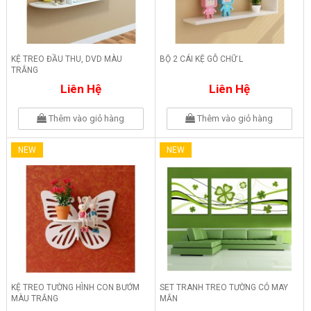
KỆ TREO ĐẦU THU, DVD MÀU
BỘ 2 CÁI KỆ GỖ CHỮ L
TRẮNG
Liên Hệ
Liên Hệ
Thêm vào giỏ hàng
Thêm vào giỏ hàng
NEW
NEW
KỆ TREO TƯỜNG HÌNH CON BƯỚM
SET TRANH TREO TƯỜNG CỎ MAY
MÀU TRẮNG
MẮN