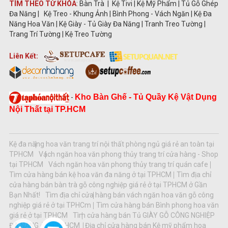
TÌM THEO TỪ KHÓA
: Bàn Trà | Kệ Tivi | Kệ Mỹ Phẩm | Tủ Gỗ Ghép
Đa Năng | Kệ Treo - Khung Ảnh | Bình Phong - Vách Ngăn | Kệ Đa
Năng Hoa Văn | Kệ Giày - Tủ Giày Đa Năng | Tranh Treo Tường |
Trang Trí Tường | Kệ Treo Tường
Liên Kết:
Kho Bàn Ghế - Tủ Quầy Kệ Vật Dụng
-
Nội Thất tại TP.HCM
Kệ đa năng hoa văn trang trí nội thất phòng ngủ giá rẻ an toàn tại
TPHCM
Vách ngăn hoa văn phong thủy trang trí cửa hàng - Shop
tại TPHCM
Vách ngăn hoa văn phong thủy trang trí quán cafe
Tìm cửa hàng bán kệ hoa văn đa năng ở tại TPHCM
Tìm địa chỉ
cửa hàng bán bàn trà gỗ công nghiệp giá rẻ ở tại TPHCM ở Gần
Bạn Nhất!
Tìm địa chỉ cửa hàng bán vách ngăn hoa văn gỗ công
nghiệp giá rẻ ở tại TPHCm
Tìm cửa hàng bán Bình phong hoa văn
giá rẻ ở tại TPHCM
Tìm cửa hàng bán Tủ GIÀY GỖ CÔNG NGHIỆP
ĐA NĂNG ở tại TPHCM
Địa chỉ cửa hàng bán Kệ mỹ phẩm hoa