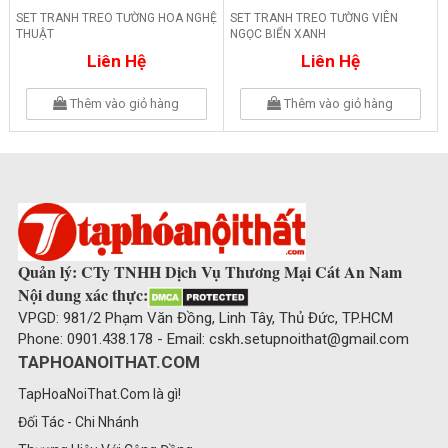
SET TRANH TREO TƯỜNG HOA NGHỆ
SET TRANH TREO TƯỜNG VIÊN
THUẬT
NGỌC BIỂN XANH
Liên Hệ
Liên Hệ
Thêm vào giỏ hàng
Thêm vào giỏ hàng
Quản lý: CTy TNHH Dịch Vụ Thương Mại Cát An Nam
Nội dung xác thực:
VPGD: 981/2 Phạm Văn Đồng, Linh Tây, Thủ Đức, TP.HCM
Phone: 0901.438.178 - Email: cskh
.
setupnoithat@gmail.com
TAPHOANOITHAT.COM
TapHoaNoiThat.Com là gì!
Đối Tác - Chi Nhánh