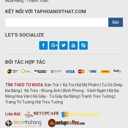
Mua Hàng - Thanh Toán
KẾT NỐI VỚI TAPHOANOITHAT.COM
Gửi
LET'S SOCIALIZE
ĐỐI TÁC HỢP TÁC
TÌM THEO TỪ KHÓA
: Bàn Trà | Kệ Tivi | Kệ Mỹ Phẩm | Tủ Gỗ Ghép
Đa Năng | Kệ Treo - Khung Ảnh | Bình Phong - Vách Ngăn | Kệ Đa
Năng Hoa Văn | Kệ Giày - Tủ Giày Đa Năng | Tranh Treo Tường |
Trang Trí Tường | Kệ Treo Tường
Liên Kết: