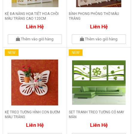
KỆ ĐA NĂNG HỌA TIẾT HOA CHỒI
BÌNH PHONG PHÒNG THỜ MÀU
MÀU TRẮNG CAO 120CM
TRẮNG
Liên Hệ
Liên Hệ
Thêm vào giỏ hàng
Thêm vào giỏ hàng
NEW
NEW
KỆ TREO TƯỜNG HÌNH CON BƯỚM
SET TRANH TREO TƯỜNG CỎ MAY
MÀU TRẮNG
MẮN
Liên Hệ
Liên Hệ