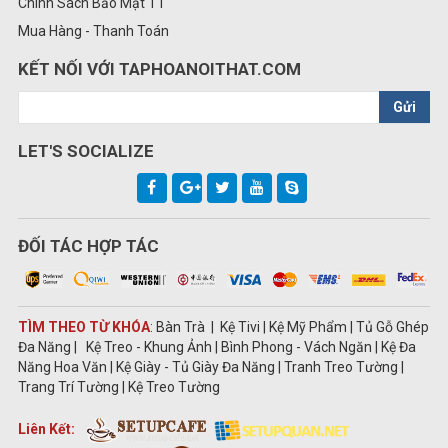
Chính Sách Bảo Mật TT
Mua Hàng - Thanh Toán
KẾT NỐI VỚI TAPHOANOITHAT.COM
Gửi
LET'S SOCIALIZE
ĐỐI TÁC HỢP TÁC
TÌM THEO TỪ KHÓA
: Bàn Trà | Kệ Tivi | Kệ Mỹ Phẩm | Tủ Gỗ Ghép
Đa Năng | Kệ Treo - Khung Ảnh | Bình Phong - Vách Ngăn | Kệ Đa
Năng Hoa Văn | Kệ Giày - Tủ Giày Đa Năng | Tranh Treo Tường |
Trang Trí Tường | Kệ Treo Tường
Liên Kết: