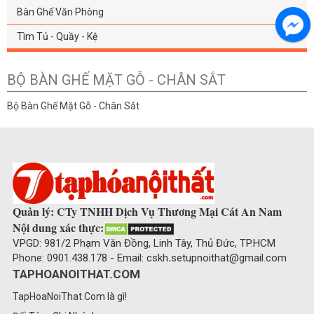
Bàn Ghế Văn Phòng
Tìm Tủ - Quầy - Kệ
BỘ BÀN GHẾ MẶT GỖ - CHÂN SẮT
Bộ Bàn Ghế Mặt Gỗ - Chân Sắt
Quản lý: CTy TNHH Dịch Vụ Thương Mại Cát An Nam
Nội dung xác thực:
VPGD: 981/2 Phạm Văn Đồng, Linh Tây, Thủ Đức, TP.HCM
Phone: 0901.438.178 - Email: cskh
.
setupnoithat@gmail.com
TAPHOANOITHAT.COM
TapHoaNoiThat.Com là gì!