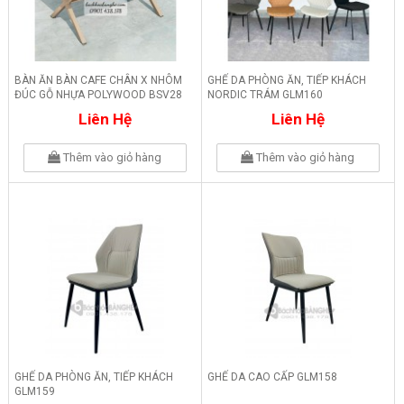
BÀN ĂN BÀN CAFE CHÂN X NHÔM
GHẾ DA PHÒNG ĂN, TIẾP KHÁCH
ĐÚC GỖ NHỰA POLYWOOD BSV28
NORDIC TRÁM GLM160
Liên Hệ
Liên Hệ
Thêm vào giỏ hàng
Thêm vào giỏ hàng
GHẾ DA PHÒNG ĂN, TIẾP KHÁCH
GHẾ DA CAO CẤP GLM158
GLM159