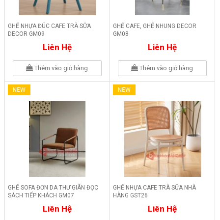
GHẾ NHỰA ĐÚC CAFE TRÀ SỮA
GHẾ CAFE, GHẾ NHUNG DECOR
DECOR GM09
GM08
Liên Hệ
Liên Hệ
Thêm vào giỏ hàng
Thêm vào giỏ hàng
NEW
NEW
GHẾ SOFA ĐƠN DA THƯ GIÃN ĐỌC
GHẾ NHỰA CAFE TRÀ SỮA NHÀ
SÁCH TIẾP KHÁCH GM07
HÀNG GST26
Liên Hệ
Liên Hệ