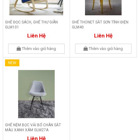
GHẾ ĐỌC SÁCH, GHẾ THƯ GIÃN
GHẾ THONET SẮT SƠN TĨNH ĐIỆN
GLM101
GLM40
Liên Hệ
Liên Hệ
Thêm vào giỏ hàng
Thêm vào giỏ hàng
NEW
GHẾ NỆM BỌC VẢI BỐ CHÂN SẮT
MÀU XANH XÁM GLM27A
Liên Hệ