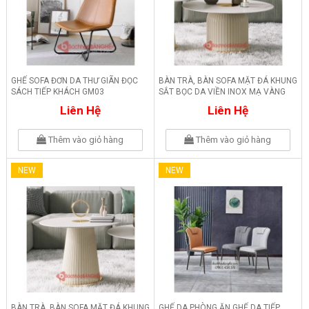
GHẾ SOFA ĐƠN DA THƯ GIÃN ĐỌC
BÀN TRÀ, BÀN SOFA MẶT ĐÁ KHUNG
SÁCH TIẾP KHÁCH GM03
SẮT BỌC DA VIỀN INOX MẠ VÀNG
BM16
Liên Hệ
Liên Hệ
Thêm vào giỏ hàng
Thêm vào giỏ hàng
NEW
NEW
BÀN TRÀ, BÀN SOFA MẶT ĐÁ KHUNG
GHẾ DA PHÒNG ĂN GHẾ DA TIẾP