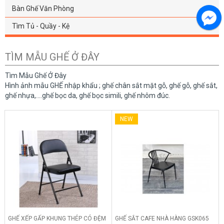
Bàn Ghế Văn Phòng
Tìm Tủ - Quầy - Kệ
TÌM MẪU GHẾ Ở ĐÂY
Tìm Mẫu Ghế Ở Đây
Hình ảnh mẫu GHẾ nhập khẩu ; ghế chân sắt mặt gỗ, ghế gỗ, ghế sắt,
ghế nhựa,....ghế bọc da, ghế bọc simili, ghế nhôm đúc.
NEW
GHẾ XẾP GẤP KHUNG THÉP CÓ ĐỆM
GHẾ SẮT CAFE NHÀ HÀNG GSK065