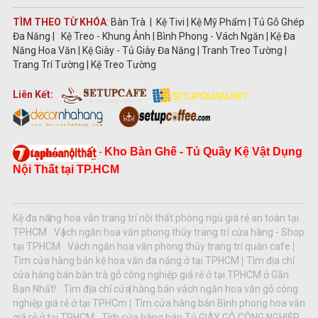
TÌM THEO TỪ KHÓA
: Bàn Trà | Kệ Tivi | Kệ Mỹ Phẩm | Tủ Gỗ Ghép
Đa Năng | Kệ Treo - Khung Ảnh | Bình Phong - Vách Ngăn | Kệ Đa
Năng Hoa Văn | Kệ Giày - Tủ Giày Đa Năng | Tranh Treo Tường |
Trang Trí Tường | Kệ Treo Tường
Liên Kết:
Kho Bàn Ghế - Tủ Quầy Kệ Vật Dụng
-
Nội Thất tại TP.HCM
Kệ đa năng hoa văn trang trí nội thất phòng ngủ giá rẻ an toàn tại
TPHCM
Vách ngăn hoa văn phong thủy trang trí cửa hàng - Shop
tại TPHCM
Vách ngăn hoa văn phong thủy trang trí quán cafe
Tìm cửa hàng bán kệ hoa văn đa năng ở tại TPHCM
Tìm địa chỉ
cửa hàng bán bàn trà gỗ công nghiệp giá rẻ ở tại TPHCM ở Gần
Bạn Nhất!
Tìm địa chỉ cửa hàng bán vách ngăn hoa văn gỗ công
nghiệp giá rẻ ở tại TPHCm
Tìm cửa hàng bán Bình phong hoa văn
giá rẻ ở tại TPHCM
Tìm cửa hàng bán Tủ GIÀY GỖ CÔNG NGHIỆP