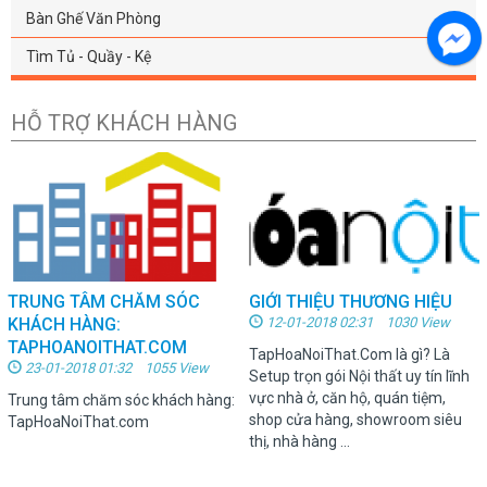
Bàn Ghế Văn Phòng
Tìm Tủ - Quầy - Kệ
HỖ TRỢ KHÁCH HÀNG
TRUNG TÂM CHĂM SÓC
GIỚI THIỆU THƯƠNG HIỆU
KHÁCH HÀNG:
12-01-2018 02:31 1030 View
TAPHOANOITHAT.COM
TapHoaNoiThat.Com là gì? Là
23-01-2018 01:32 1055 View
Setup trọn gói Nội thất uy tín lĩnh
vực nhà ở, căn hộ, quán tiệm,
Trung tâm chăm sóc khách hàng:
shop cửa hàng, showroom siêu
TapHoaNoiThat.com
thị, nhà hàng ...