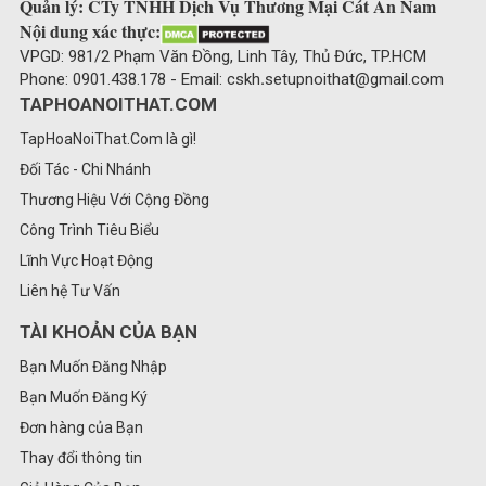
Quản lý: CTy TNHH Dịch Vụ Thương Mại Cát An Nam
Nội dung xác thực:
VPGD: 981/2 Phạm Văn Đồng, Linh Tây, Thủ Đức, TP.HCM
Phone: 0901.438.178 - Email: cskh
.
setupnoithat@gmail.com
TAPHOANOITHAT.COM
TapHoaNoiThat.Com là gì!
Đối Tác - Chi Nhánh
Thương Hiệu Với Cộng Đồng
Công Trình Tiêu Biểu
Lĩnh Vực Hoạt Động
Liên hệ Tư Vấn
TÀI KHOẢN CỦA BẠN
Bạn Muốn Đăng Nhập
Bạn Muốn Đăng Ký
Đơn hàng của Bạn
Thay đổi thông tin