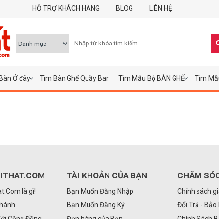
HỖ TRỢ KHÁCH HÀNG
BLOG
LIÊN HỆ
Bàn Ở đây
Tìm Bàn Ghế Quầy Bar
Tìm Mẫu Bộ BÀN GHẾ
Tìm Mẫ
ITHAT.COM
TÀI KHOẢN CỦA BẠN
CHĂM SÓ
.Com là gì!
Bạn Muốn Đăng Nhập
Chính sách g
Nhánh
Bạn Muốn Đăng Ký
Đổi Trả - Bảo
Với Cộng Đồng
Đơn hàng của Bạn
Chính Sách 