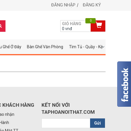
ĐĂNG NHẬP
ĐĂNG KÝ
0
GIỎ HÀNG
0
vnđ
u Ghế Ở Đây
Bàn Ghế Văn Phòng
Tìm Tủ - Quầy - Kệ
C KHÁCH HÀNG
KẾT NỐI VỚI
TAPHOANOITHAT.COM
iao nhận
 Hành
Gửi
Bảo Mật TT