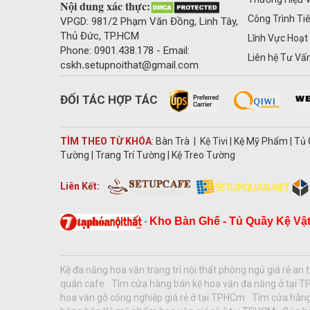
Nội dung xác thực:
Công Trình Ti
VPGD: 981/2 Phạm Văn Đồng, Linh Tây,
Thủ Đức, TP.HCM
Lĩnh Vực Hoạt
Phone: 0901.438.178 - Email:
Liên hệ Tư Vấ
cskh
.
setupnoithat@gmail.com
ĐỐI TÁC HỢP TÁC
TÌM THEO TỪ KHÓA
: Bàn Trà | Kệ Tivi | Kệ Mỹ Phẩm | T
Tường | Trang Trí Tường | Kệ Treo Tường
Liên Kết:
Kho Bàn Ghế - Tủ Quầy Kệ Vật
-
Kệ đa năng hoa văn trang trí nội thất phòng ngủ giá rẻ an
quán cafe
Tìm cửa hàng bán kệ hoa văn đa năng ở tại 
hoa văn gỗ công nghiệp giá rẻ ở tại TPHCm
Tìm cửa hàng