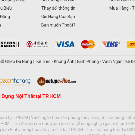
êu Biểu
Thay đổi thông tin
Mua Hàng - 
 Động
Giỏ Hàng Của Bạn
n
Bạn muốn Thoát?
ủ Gỗ Ghép Đa Năng | Kệ Treo - Khung Ảnh | Bình Phong - Vách Ngăn | Kệ Đ
 Dụng Nội Thất tại TP.HCM
 toàn tại TPHCM
Vách ngăn hoa văn phong thủy trang trí cửa hàng - Sh
TPHCM
Tìm địa chỉ cửa hàng bán bàn trà gỗ công nghiệp giá rẻ ở tại TP
 bán Bình phong hoa văn giá rẻ ở tại TPHCM
Tìm cửa hàng bán Tủ GI