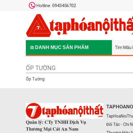
Hotline: 0943456702
DANH MỤC SẢN PHẨM
Tìm Mẫu 
ỐP TƯỜNG
Ốp Tường
TAPHOANO
TapHoaNoiThat
Quản lý: CTy TNHH Dịch Vụ
Đối Tác - Chi 
Thương Mại Cát An Nam
Thương Hiệu 