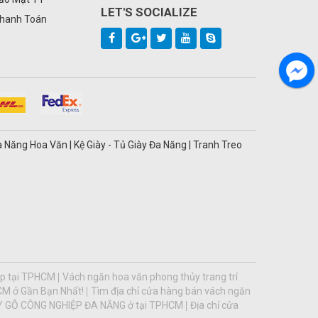
LET'S SOCIALIZE
Thanh Toán
a Năng Hoa Văn | Kệ Giày - Tủ Giày Đa Năng | Tranh Treo
op tại TPHCM
Vách ngăn hoa văn phong thủy trang trí
HCM ở Gần Bạn Nhất!
Tìm địa chỉ cửa hàng bán vách ngăn
ÀY GỖ CÔNG NGHIỆP ĐA NĂNG ở tại TPHCM
Địa chỉ cửa