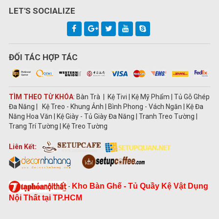
LET'S SOCIALIZE
ĐỐI TÁC HỢP TÁC
TÌM THEO TỪ KHÓA
: Bàn Trà | Kệ Tivi | Kệ Mỹ Phẩm | Tủ Gỗ Ghép
Đa Năng | Kệ Treo - Khung Ảnh | Bình Phong - Vách Ngăn | Kệ Đa
Năng Hoa Văn | Kệ Giày - Tủ Giày Đa Năng | Tranh Treo Tường |
Trang Trí Tường | Kệ Treo Tường
Liên Kết:
Kho Bàn Ghế - Tủ Quầy Kệ Vật Dụng
-
Nội Thất tại TP.HCM