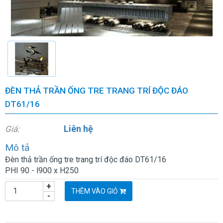
ĐÈN THẢ TRẦN ỐNG TRE TRANG TRÍ ĐỘC ĐÁO
DT61/16
Liên hệ
Giá:
Mô tả
Đèn thả trần ống tre trang trí độc đáo DT61/16
PHI 90 - l900 x H250
+
THÊM VÀO GIỎ
-