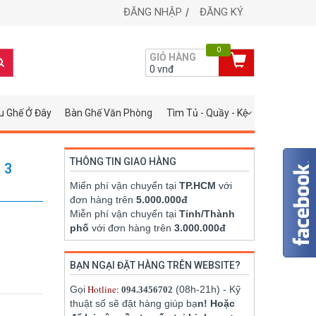
ĐĂNG NHẬP
ĐĂNG KÝ
0
GIỎ HÀNG
0
vnđ
u Ghế Ở Đây
Bàn Ghế Văn Phòng
Tìm Tủ - Quầy - Kệ
THÔNG TIN GIAO HÀNG
 3
Miển phí vận chuyển tại
TP.HCM
với
đơn hàng trên
5.000.000đ
Miễn phí vận chuyển tại
Tỉnh/Thành
phố
với đơn hàng trên
3.000.000đ
BẠN NGẠI ĐẶT HÀNG TRÊN WEBSITE?
Hotline:
Gọi
(08h-21h) - Kỹ
094.3456702
thuật số sẽ đặt hàng giúp bạ
n! Hoặc