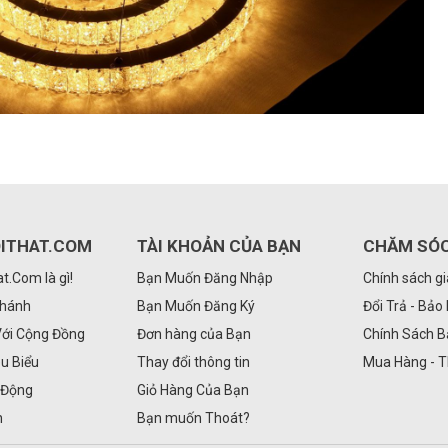
ITHAT.COM
TÀI KHOẢN CỦA BẠN
CHĂM SÓ
.Com là gì!
Bạn Muốn Đăng Nhập
Chính sách g
Nhánh
Bạn Muốn Đăng Ký
Đổi Trả - Bảo
Với Cộng Đồng
Đơn hàng của Bạn
Chính Sách 
êu Biểu
Thay đổi thông tin
Mua Hàng - 
 Động
Giỏ Hàng Của Bạn
n
Bạn muốn Thoát?