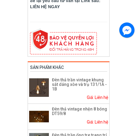
để lại yêu cầu tư vấn tại Link sau:
LIÊN HỆ NGAY
SẢN PHẨM KHÁC
Đèn thả trần vintage khung
sắt dáng xòe và trụ 131/1A -
1B
Giá: Liên hệ
Đèn thả vintage nhện 8 bóng
DT59/8
Giá: Liên hệ
Đèn thả trần ống tre trang trí