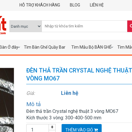
HỖ TRỢ KHÁCH HÀNG
BLOG
LIÊN HỆ
Bàn Ở đây
Tìm Bàn Ghế Quầy Bar
Tìm Mẫu Bộ BÀN GHẾ
Tìm Mẫ
ĐÈN THẢ TRẦN CRYSTAL NGHỆ THUẬT
VÒNG MO67
Liên hệ
Giá:
Mô tả
Đèn thả trần Crystal nghệ thuật 3 vòng MO67
Kích thước 3 vòng: 300-400-500 mm
+
THÊM VÀO GIỎ