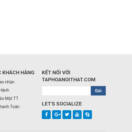
C KHÁCH HÀNG
KẾT NỐI VỚI
TAPHOANOITHAT.COM
iao nhận
 Hành
Gửi
Bảo Mật TT
LET'S SOCIALIZE
Thanh Toán