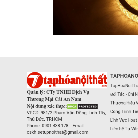
TAPHOANO
TapHoaNoiThat
Quản lý: CTy TNHH Dịch Vụ
Đối Tác - Chi 
Thương Mại Cát An Nam
Thương Hiệu 
Nội dung xác thực:
Công Trình Ti
VPGD: 981/2 Phạm Văn Đồng, Linh Tây,
Thủ Đức, TP.HCM
Lĩnh Vực Hoạt
Phone: 0901.438.178 - Email:
Liên hệ Tư Vấ
cskh
.
setupnoithat@gmail.com