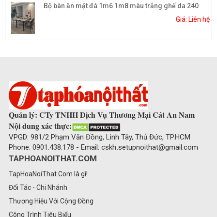
Bộ bàn ăn mặt đá 1m6 1m8 màu trắng ghế da 240
Giá: Liên hệ
Quản lý: CTy TNHH Dịch Vụ Thương Mại Cát An Nam
Nội dung xác thực:
VPGD: 981/2 Phạm Văn Đồng, Linh Tây, Thủ Đức, TP.HCM
Phone: 0901.438.178 - Email: cskh
.
setupnoithat@gmail.com
TAPHOANOITHAT.COM
TapHoaNoiThat.Com là gì!
Đối Tác - Chi Nhánh
Thương Hiệu Với Cộng Đồng
Công Trình Tiêu Biểu