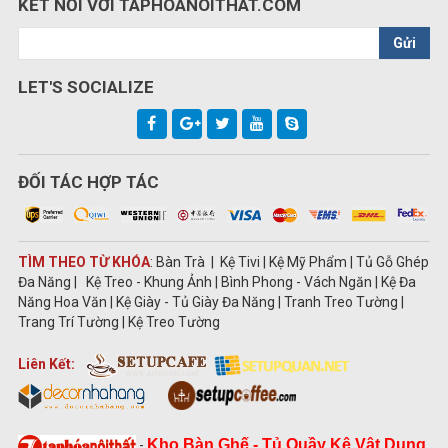
KẾT NỐI VỚI TAPHOANOITHAT.COM
Gửi
LET'S SOCIALIZE
ĐỐI TÁC HỢP TÁC
TÌM THEO TỪ KHÓA
: Bàn Trà | Kệ Tivi | Kệ Mỹ Phẩm | Tủ Gỗ Ghép
Đa Năng | Kệ Treo - Khung Ảnh | Bình Phong - Vách Ngăn | Kệ Đa
Năng Hoa Văn | Kệ Giày - Tủ Giày Đa Năng | Tranh Treo Tường |
Trang Trí Tường | Kệ Treo Tường
Liên Kết:
Kho Bàn Ghế - Tủ Quầy Kệ Vật Dụng
-