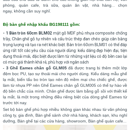
phòng, quán cafe, trà sữa, quán ăn vặt, nhà hàng... chọn
ngay, không cần suy nghĩ.
Bộ bàn ghế nhập khẩu BG198111 gồm:
- 1 Bàn tròn 60cm BLM02
mặt gỗ MDF phủ nhựa composite chống
trầy, Chân ghế gỗ tự nhiên và cấu trúc thép đan chéo giúp cân bằng
trọng lượng và tạo ra nét khác biệt. Bàn tròn 60cm BLM01 có thể đáp
ứng rất tốt các yêu cầu của người dùng: kiểu dáng đẹp hiện đại, tiện
dụng thoải mái, đặc biệt được làm từ những vật liệu có độ bền cao lại
có mức giá thành khá rẻ, phù hợp với ngân sách
- 3 Ghế Eames chân gỗ GLM05
đã được trang bị thêm một lớp
đệm bọc PU, tạo sự thoải mái cho người dùng. Kiểu dáng mẫu ghế
lạ mắt, biến tấu bo tròn tạo nên độ mềm mại cho chiếc ghế, được
làm từ nhựa PP nên Ghế Eames chân gỗ GLM005 có thể tự hào về
độ bền chắc của mình. Chân ghế được làm bằng gỗ sồi với thiết kế
lạ mắt, là một trong những điều riêng biệt của dòng ghế Eames từ
trước tới nay.
Set bộ bàn ghế phù hợp nhiều không gian khác nhau từ văn phòng
công ty, gia đình, Bàn ghế sảnh chờ nhà hàng, khách sạn, khu nghỉ
dưỡng, Bàn ghế tại các cửa hàng, showroom, Bàn ghế quán cafe...