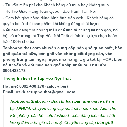
- Tư vấn miễn phí cho Khách hàng dù mua hay không mua
- Hổ Trợ Giao Hàng Toàn Quốc - Bảo Hành Tận Nơi
- Cam kết giao hàng đúng hình ảnh trên web , Khách hàng có
quyền lợi từ chối sản phẩm khi không đúng chất lượng
Nếu bạn đang tìm những mẫu ghế tinh tế nhưng lại nhỏ gọn, nổi
bật và trẻ trung thì Tạp Hóa Nội Thất chính là sự lựa chọn hoàn
hảo 100% cho bạn.
Taphoanoithat.com chuyên cung cấp bàn ghế quán cafe, bàn
ghế quán trà sữa, bàn ghế văn phòng bất động sản, văn
phòng trung tâm ngoại ngữ, nhà hàng.... giá tốt tại HCM. Liên
hệ tư vấn và đặt mua bàn ghế nhập khẩu tại Thủ Đức
0901438178
Thông tin liên hệ Tạp Hóa Nội Thất
Hotline: 0901.438.178 (zalo, viber)
Email: cskh.setupnoithat@gmail.com
Taphoanoithat.com
-
Địa chỉ bán bàn ghế giá rẻ uy tín
tại TPHCM
. Chuyên cung cấp nội thất nhập khẩu dành cho
văn phòng, căn hộ, cafe fastfood...kiểu dáng hiện đại, chất
lượng đảm bảo, giá cả hợp lý.
Chuyên cung cấp
bàn ghế