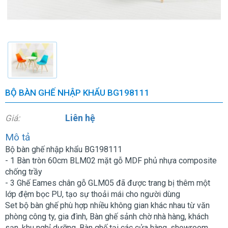
BỘ BÀN GHẾ NHẬP KHẨU BG198111
Liên hệ
Giá:
Mô tả
Bộ bàn ghế nhập khẩu BG198111
- 1 Bàn tròn 60cm BLM02 mặt gỗ MDF phủ nhựa composite
chống trầy
- 3 Ghế Eames chân gỗ GLM05 đã được trang bị thêm một
lớp đệm bọc PU, tạo sự thoải mái cho người dùng
Set bộ bàn ghế phù hợp nhiều không gian khác nhau từ văn
phòng công ty, gia đình, Bàn ghế sảnh chờ nhà hàng, khách
sạn, khu nghỉ dưỡng, Bàn ghế tại các cửa hàng, showroom,