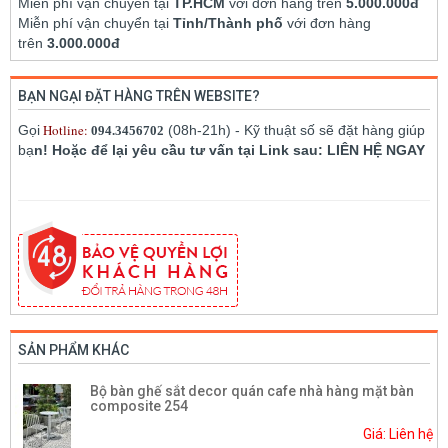
Miển phí vận chuyển tại
TP.HCM
với đơn hàng trên
5.000.000đ
Miễn phí vận chuyển tại
Tỉnh/Thành phố
với đơn hàng
trên
3.000.000đ
BẠN NGẠI ĐẶT HÀNG TRÊN WEBSITE?
Hotline:
Gọi
(08h-21h) - Kỹ thuật số sẽ đặt hàng giúp
094.3456702
bạ
n! Hoặc để lại yêu cầu tư vấn tại Link sau: LIÊN HỆ NGAY
SẢN PHẨM KHÁC
Bộ bàn ghế sắt decor quán cafe nhà hàng mặt bàn
composite 254
Giá: Liên hệ