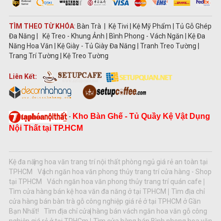
TÌM THEO TỪ KHÓA
: Bàn Trà | Kệ Tivi | Kệ Mỹ Phẩm | Tủ Gỗ Ghép
Đa Năng | Kệ Treo - Khung Ảnh | Bình Phong - Vách Ngăn | Kệ Đa
Năng Hoa Văn | Kệ Giày - Tủ Giày Đa Năng | Tranh Treo Tường |
Trang Trí Tường | Kệ Treo Tường
Liên Kết:
Kho Bàn Ghế - Tủ Quầy Kệ Vật Dụng
-
Nội Thất tại TP.HCM
Kệ đa năng hoa văn trang trí nội thất phòng ngủ giá rẻ an toàn tại
TPHCM
Vách ngăn hoa văn phong thủy trang trí cửa hàng - Shop
tại TPHCM
Vách ngăn hoa văn phong thủy trang trí quán cafe
Tìm cửa hàng bán kệ hoa văn đa năng ở tại TPHCM
Tìm địa chỉ
cửa hàng bán bàn trà gỗ công nghiệp giá rẻ ở tại TPHCM ở Gần
Bạn Nhất!
Tìm địa chỉ cửa hàng bán vách ngăn hoa văn gỗ công