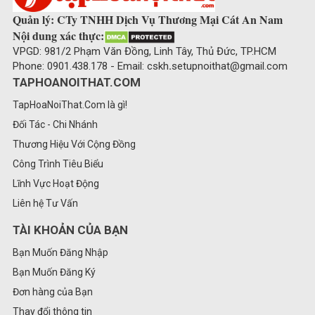
Quản lý: CTy TNHH Dịch Vụ Thương Mại Cát An Nam
Nội dung xác thực:
VPGD: 981/2 Phạm Văn Đồng, Linh Tây, Thủ Đức, TP.HCM
Phone: 0901.438.178 - Email: cskh
.
setupnoithat@gmail.com
TAPHOANOITHAT.COM
TapHoaNoiThat.Com là gì!
Đối Tác - Chi Nhánh
Thương Hiệu Với Cộng Đồng
Công Trình Tiêu Biểu
Lĩnh Vực Hoạt Động
Liên hệ Tư Vấn
TÀI KHOẢN CỦA BẠN
Bạn Muốn Đăng Nhập
Bạn Muốn Đăng Ký
Đơn hàng của Bạn
Thay đổi thông tin