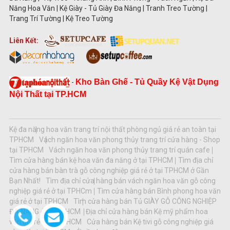
Năng Hoa Văn | Kệ Giày - Tủ Giày Đa Năng | Tranh Treo Tường |
Trang Trí Tường | Kệ Treo Tường
Liên Kết:
Kho Bàn Ghế - Tủ Quầy Kệ Vật Dụng
-
Nội Thất tại TP.HCM
Kệ đa năng hoa văn trang trí nội thất phòng ngủ giá rẻ an toàn tại
TPHCM
Vách ngăn hoa văn phong thủy trang trí cửa hàng - Shop
tại TPHCM
Vách ngăn hoa văn phong thủy trang trí quán cafe
Tìm cửa hàng bán kệ hoa văn đa năng ở tại TPHCM
Tìm địa chỉ
cửa hàng bán bàn trà gỗ công nghiệp giá rẻ ở tại TPHCM ở Gần
Bạn Nhất!
Tìm địa chỉ cửa hàng bán vách ngăn hoa văn gỗ công
nghiệp giá rẻ ở tại TPHCm
Tìm cửa hàng bán Bình phong hoa văn
giá rẻ ở tại TPHCM
Tìm cửa hàng bán Tủ GIÀY GỖ CÔNG NGHIỆP
ĐA NĂNG ở tại TPHCM
Địa chỉ cửa hàng bán Kệ mỹ phẩm hoa
văn giá rẻ ở tại TPHCM
Cửa hàng bán Kệ tivi gỗ công nghiệp giá