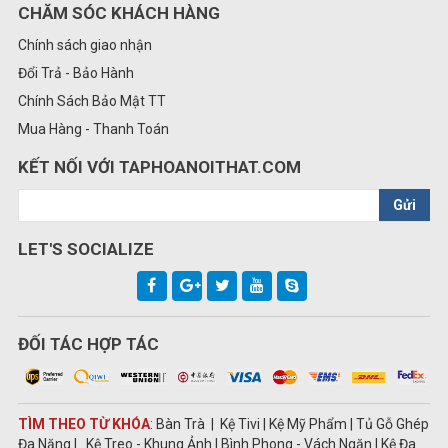
CHĂM SÓC KHÁCH HÀNG
Chính sách giao nhận
Đổi Trả - Bảo Hành
Chính Sách Bảo Mật TT
Mua Hàng - Thanh Toán
KẾT NỐI VỚI TAPHOANOITHAT.COM
Gửi
LET'S SOCIALIZE
ĐỐI TÁC HỢP TÁC
TÌM THEO TỪ KHÓA
: Bàn Trà | Kệ Tivi | Kệ Mỹ Phẩm | Tủ Gỗ Ghép
Đa Năng | Kệ Treo - Khung Ảnh | Bình Phong - Vách Ngăn | Kệ Đa