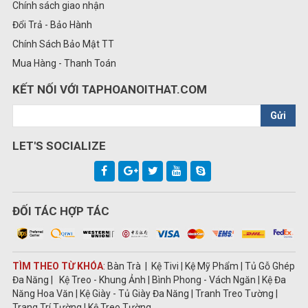
Chính sách giao nhận
Đổi Trả - Bảo Hành
Chính Sách Bảo Mật TT
Mua Hàng - Thanh Toán
KẾT NỐI VỚI TAPHOANOITHAT.COM
Gửi
LET'S SOCIALIZE
ĐỐI TÁC HỢP TÁC
TÌM THEO TỪ KHÓA
: Bàn Trà | Kệ Tivi | Kệ Mỹ Phẩm | Tủ Gỗ Ghép
Đa Năng | Kệ Treo - Khung Ảnh | Bình Phong - Vách Ngăn | Kệ Đa
Năng Hoa Văn | Kệ Giày - Tủ Giày Đa Năng | Tranh Treo Tường |
Trang Trí Tường | Kệ Treo Tường