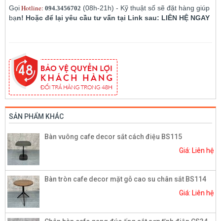
Hotline:
Gọi
(08h-21h) - Kỹ thuật số sẽ đặt hàng giúp
094.3456702
bạ
n! Hoặc để lại yêu cầu tư vấn tại Link sau: LIÊN HỆ NGAY
SẢN PHẨM KHÁC
Bàn vuông cafe decor sắt cách điệu BS115
Giá: Liên hệ
Bàn tròn cafe decor mặt gỗ cao su chân sắt BS114
Giá: Liên hệ