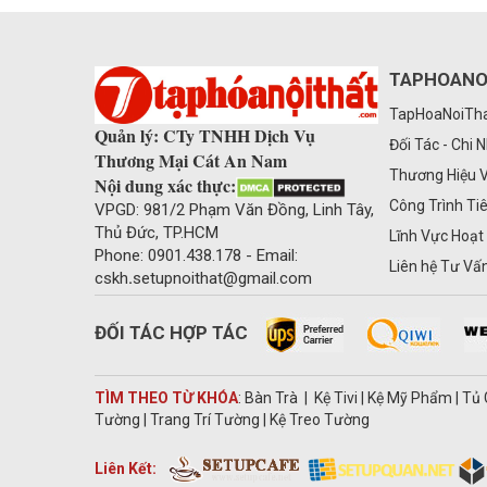
TAPHOANO
TapHoaNoiThat
Quản lý: CTy TNHH Dịch Vụ
Đối Tác - Chi 
Thương Mại Cát An Nam
Thương Hiệu 
Nội dung xác thực:
Công Trình Ti
VPGD: 981/2 Phạm Văn Đồng, Linh Tây,
Thủ Đức, TP.HCM
Lĩnh Vực Hoạt
Phone: 0901.438.178 - Email:
Liên hệ Tư Vấ
cskh
.
setupnoithat@gmail.com
ĐỐI TÁC HỢP TÁC
TÌM THEO TỪ KHÓA
: Bàn Trà | Kệ Tivi | Kệ Mỹ Phẩm | T
Tường | Trang Trí Tường | Kệ Treo Tường
Liên Kết: