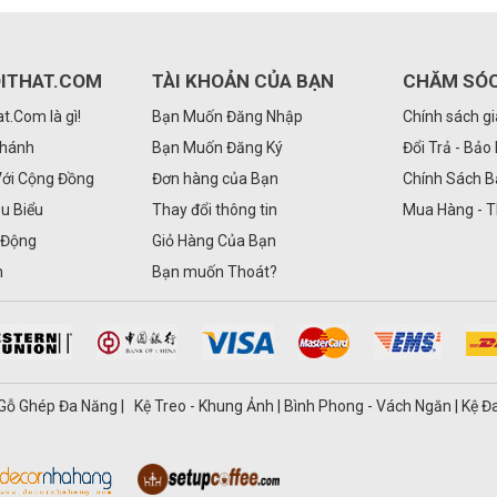
ITHAT.COM
TÀI KHOẢN CỦA BẠN
CHĂM SÓ
.Com là gì!
Bạn Muốn Đăng Nhập
Chính sách g
Nhánh
Bạn Muốn Đăng Ký
Đổi Trả - Bảo
Với Cộng Đồng
Đơn hàng của Bạn
Chính Sách 
êu Biểu
Thay đổi thông tin
Mua Hàng - 
 Động
Giỏ Hàng Của Bạn
n
Bạn muốn Thoát?
ủ Gỗ Ghép Đa Năng | Kệ Treo - Khung Ảnh | Bình Phong - Vách Ngăn | Kệ Đ