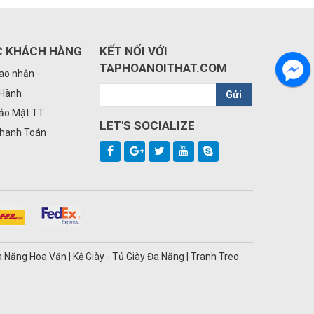
C KHÁCH HÀNG
KẾT NỐI VỚI
TAPHOANOITHAT.COM
iao nhận
 Hành
Gửi
Bảo Mật TT
LET'S SOCIALIZE
Thanh Toán
a Năng Hoa Văn | Kệ Giày - Tủ Giày Đa Năng | Tranh Treo